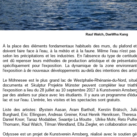
Raul Walch, DaeWha Kang
À la place des éléments fondamentaux habituels des murs, du plafond et d
doivent faire face à l'eau, à la météo et à la faune. Même l'eau n'est pas 
selon les précipitations et les industries. En l'absence du type de certitud
ont dû repenser leurs méthodes de production artistique et de présentati
spécifiquement pour l'exposition. La dynamique de la zone environnant
l'exposition à de nouveaux développements au-
delà des intentions des artis
Le Möhnesee est le plus grand lac de Westphalie-
Rhénanie-
du-
Nord, situ
documenta et Skulptur Projekte Münster peuvent compléter leur tria
l'exposition a lieu du 28 juillet au 10 septembre 2017 à Kunstverein Arnsberg 
par des ateliers sur place avec les étudiants. Il y aura un programme d'éd
lac et sur l'eau. L'entrée, les visites et les spectacles sont gratuits.
Liste des artistes: Øystein Aasan, Aram Bartholl, Kerstin Brätsch, Ju
Burghard, Eric Ellingsen, Andreas Greiner, Knut Henrik Henriksen, There
Daniel Knorr, Tanaz Modabber, Swantje La Moutte , Ulrike Mohr, Reto Pulfe
Thomann, Raul Walch, Tilman Wendland, Ella Ziegler, en collaboration ave
Odyssee est un projet de Kunstverein Arnsberg, réalisé avec le soutien g