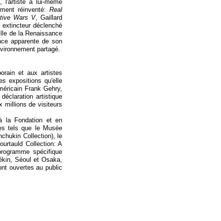
'artiste a lui-
même
ement réinventé:
Real
tive Wars V
, Gaillard
n extincteur déclenché
ille de la Renaissance
nce apparente de son
nvironnement partagé.
orain et aux artistes
es expositions qu'elle
méricain Frank Gehry,
éclaration artistique
 millions de visiteurs
 à la Fondation et en
ées tels que le Musée
chukin Collection), le
urtauld Collection: A
 programme spécifique
ékin, Séoul et Osaka,
nt ouvertes au public