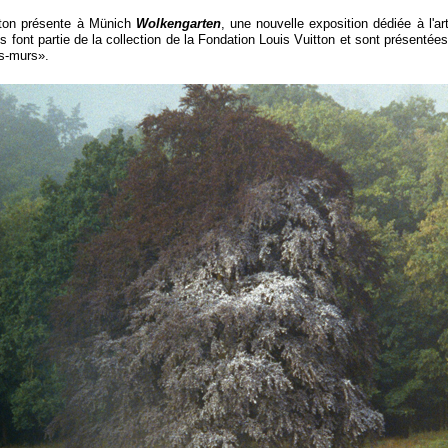
tton présente à Münich
Wolkengarten
, une nouvelle exposition dédiée à l'ar
 font partie de la collection de la Fondation Louis Vuitton et sont présentée
s-
murs».