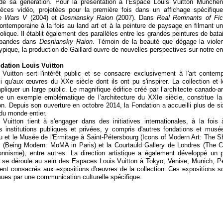
e sa génération. Pour la présentation à l'Espace Louis Vuitton München, l
ièces vidéo, projetées pour la première fois dans un affichage spécifiqu
ve Wars V
(2004) et
Desniansky Raion
(2007). Dans
Real Remnants of Fic
ontemporaine à la fois au land art et à la peinture de paysage en filmant u
ique. Il établit également des parallèles entre les grandes peintures de bata
 bandes dans
Desniansky Raion
. Témoin de la beauté que dégage la viole
ypique, la production de Gaillard ouvre de nouvelles perspectives sur notre e
dation Louis Vuitton
Vuitton sert l'intérêt public et se consacre exclusivement à l'art contemp
i qu'aux œuvres du XXe siècle dont ils ont pu s'inspirer. La collection et l
pliquer un large public. Le magnifique édifice créé par l’architecte canado-
a
un exemple emblématique de l’architecture du XXIe siècle, constitue la d
n. Depuis son ouverture en octobre 2014, la Fondation a accueilli plus de six
du monde entier.
Vuitton tient à s'engager dans des initiatives internationales, à la fois
s institutions publiques et privées, y compris d'autres fondations et mus
et le Musée de l'Ermitage à Saint-
Pétersbourg (Icons of Modern Art: The Sh
Being Modern: MoMA in Paris) et la Courtauld Gallery de Londres (The Co
onnisme), entre autres. La direction artistique a également développé un
 se déroule au sein des Espaces Louis Vuitton à Tokyo, Venise, Munich, P
ent consacrés aux expositions d'œuvres de la collection. Ces expositions so
mues par une communication culturelle spécifique.