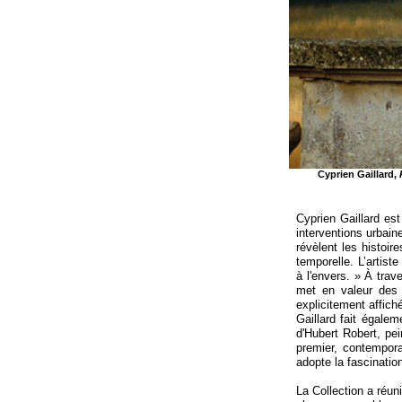
Cyprien Gaillard,
Cyprien Gaillard es
interventions urbaine
révèlent les histoi
temporelle. L’artist
à l'envers. » À trav
met en valeur des 
explicitement affich
Gaillard fait égale
d'Hubert Robert, pe
premier, contemporai
adopte la fascination
La Collection a réun