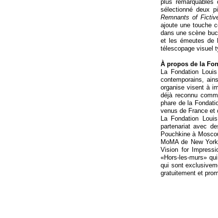
plus remarquables d
sélectionné deux p
Remnants of Ficti
ajoute une touche c
dans une scène bucol
et les émeutes de
télescopage visuel t
À propos de la Fon
La Fondation Louis 
contemporains, ains
organise visent à im
déjà reconnu comme 
phare de la Fondatio
venus de France et 
La Fondation Louis 
partenariat avec de
Pouchkine à Moscou 
MoMA de New York (
Vision for Impressi
«Hors-
les-
murs» qui
qui sont exclusivem
gratuitement et pro