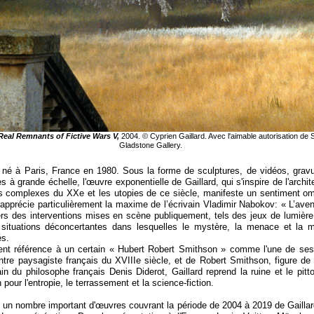
Real Remnants of Fictive Wars V,
2004. © Cyprien Gaillard. Avec l'aimable autorisation de
Gladstone Gallery.
t né à Paris, France en 1980. Sous la forme de sculptures, de vidéos, gravu
s à grande échelle, l'œuvre exponentielle de Gaillard, qui s'inspire de l'archit
res complexes du XXe et les utopies de ce siècle, manifeste un sentiment om
e apprécie particulièrement la maxime de l’écrivain Vladimir Nabokov: « L’aven
ers des interventions mises en scène publiquement, tels des jeux de lumière 
situations déconcertantes dans lesquelles le mystère, la menace et la m
és.
ment référence à un certain « Hubert Robert Smithson » comme l'une de ses 
intre paysagiste français du XVIIIe siècle, et de Robert Smithson, figure de
n du philosophe français Denis Diderot, Gaillard reprend la ruine et le pitt
 pour l'entropie, le terrassement et la science-
fiction.
i un nombre important d'œuvres couvrant la période de 2004 à 2019 de Gaillard,