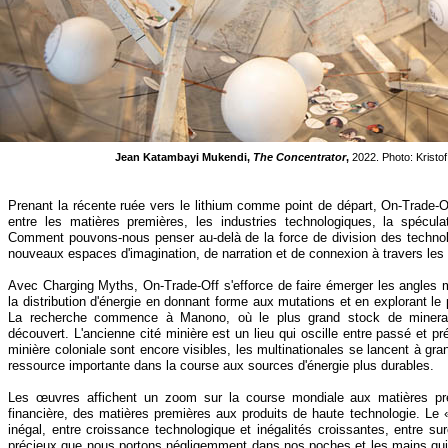
Jean Katambayi Mukendi,
The Concentrator
,
2022. Photo: Kristo
Prenant la récente ruée vers le lithium comme point de départ, On-
Trade-
O
entre les matières premières, les industries technologiques, la spéculation
Comment pouvons-
nous penser au-
delà de la force de division des technol
nouveaux espaces d'imagination, de narration et de connexion à travers les
Avec Charging Myths, On-
Trade-
Off s'efforce de faire émerger les angles 
la distribution d'énergie en donnant forme aux mutations et en explorant le
La recherche commence à Manono, où le plus grand stock de minera
découvert. L'ancienne cité minière est un lieu qui oscille entre passé et pré
minière coloniale sont encore visibles, les multinationales se lancent à gran
ressource importante dans la course aux sources d'énergie plus durables.
Les œuvres affichent un zoom sur la course mondiale aux matières premi
financière, des matières premières aux produits de haute technologie. Le 
inégal, entre croissance technologique et inégalités croissantes, entre s
précieux que nous portons négligemment dans nos poches et les mains qui le