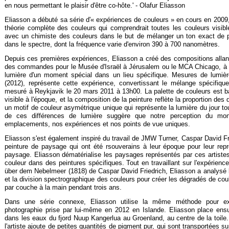
en nous permettant le plaisir d'être co-
hôte.' -
Olafur Eliasson
Eliasson a débuté sa série d'« expériences de couleurs » en cours en 2009, 
théorie complète des couleurs qui comprendrait toutes les couleurs visibl
avec un chimiste des couleurs dans le but de mélanger un ton exact de 
dans le spectre, dont la fréquence varie d'environ 390 à 700 nanomètres.
Depuis ces premières expériences, Eliasson a créé des compositions allant
des commandes pour le Musée d'Israël à Jérusalem ou le MCA Chicago, à d
lumière d'un moment spécial dans un lieu spécifique. Mesures de lumi
(2012), représente cette expérience, convertissant le mélange spécifiqu
mesuré à Reykjavik le 20 mars 2011 à 13h00. La palette de couleurs est ba
visible à l'époque, et la composition de la peinture reflète la proportion des
un motif de couleur asymétrique unique qui représente la lumière du jour to
de ces différences de lumière suggère que notre perception du mond
emplacements, nos expériences et nos points de vue uniques.
Eliasson s'est également inspiré du travail de JMW Turner, Caspar David Fr
peinture de paysage qui ont été rsouverains à leur époque pour leur repr
paysage. Eliasson dématérialise les paysages représentés par ces artistes
couleur dans des peintures spécifiques. Tout en travaillant sur l'expérien
über dem Nebelmeer (1818) de Caspar David Friedrich, Eliasson a analysé la c
et la division spectrographique des couleurs pour créer les dégradés de c
par couche à la main pendant trois ans.
Dans une série connexe, Eliasson utilise la même méthode pour ex
photographie prise par lui-
même en 2012 en Islande. Eliasson place ensui
dans les eaux du fjord Nuup Kangerlua au Groenland, au centre de la toile.
l'artiste ajoute de petites quantités de pigment pur, qui sont transportées 