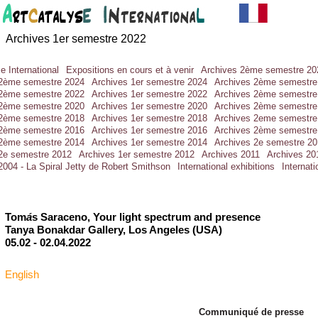
Archives 1er semestre 2022
e International
Expositions en cours et à venir
Archives 2ème semestre 20
 2ème semestre 2024
Archives 1er semestre 2024
Archives 2ème semestre
 2ème semestre 2022
Archives 1er semestre 2022
Archives 2ème semestre
 2ème semestre 2020
Archives 1er semestre 2020
Archives 2ème semestre
 2ème semestre 2018
Archives 1er semestre 2018
Archives 2eme semestre
 2ème semestre 2016
Archives 1er semestre 2016
Archives 2ème semestre
 2ème semestre 2014
Archives 1er semestre 2014
Archives 2e semestre 2
2e semestre 2012
Archives 1er semestre 2012
Archives 2011
Archives 20
2004 - La Spiral Jetty de Robert Smithson
International exhibitions
Internat
Tom
á
s Saraceno, Your light spectrum and presence
Tanya Bonakdar Gallery, Los Angeles (USA)
05.02 -
02.04.2022
English
Communiqué de presse