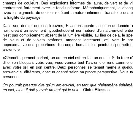
champs de couleurs. Des explosions informes de jaune, de vert et de viole
contrastant fortement avec le fond uniforme. Métaphoriquement, le change
avec les pigments de couleur reflètent la nature infiniment transitoire des
la fragilité du paysage.
Dans son dernier corpus d'œuvres, Eliasson aborde la notion de lumière da
noir, créant un isolement hypothétique et non naturel d'un arc-
en-
ciel ent
n'est pas complètement absent de la lumière visible, au lieu de cela, le sp
de bleus et de violets profonds, amenant lentement l'œil vers le spec
approximative des proportions d'un corps humain, les peintures permettent
arc-
en-
ciel.
«Géométriquement parlant, un arc-
en-
ciel est en fait un cercle. Si la terre 
d'horizon bloquant votre vue, vous verriez tout l'arc-
en-
ciel rond comme un
avec votre œil en son centre. Deux personnes se tenant même à quelque
arcs-
en-
ciel différents, chacun orienté selon sa propre perspective. Nous n
personne.
On pourrait presque dire qu'un arc-
en-
ciel, en tant que phénomène éphémère
en-
ciel, alors il doit y avoir un moi qui le voit.
-
Olafur Eliasson