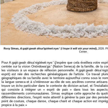
Rosy Simas,
A:gajë:gwah dësa’igöëwë:nye:' (i hope it will stir your mind)
,
2026. Ph
Center.
Pour A:gajë:gwah dësa’nigöëwë:nye:' (j'espère que cela éveillera votre espr
centrée sur la vision Onöndowa’ga:' (Nation Seneca) de la famille, de la co
les visiteurs à un espace de réflexion personnelle. A:gajë:gwah dësa’nigöë
esprit) est née des recherches généalogiques de l'artiste. Ce travail plurid
géographiques de sa famille avec le territoire aujourd'hui connu sous le no
la langue seneca et à s'intéresser au rôle de ses ancêtres comme artisans
trouve un écho particulier dans le contexte de division actuel, et l'installat
qui consiste à intégrer un « esprit de paix » dans tous les aspects 
rassemblements communautaires. Simas explique cette approche du quoti
différentes directions, l'esprit reste attentif à générer la paix par des pens
point de couture, chaque danse, chaque chant et chaque action est imprégné 
propice à la paix.»