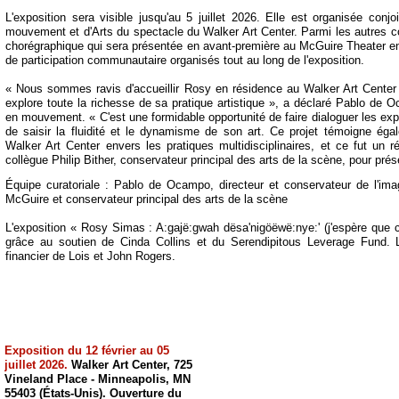
L'exposition sera visible jusqu'au 5 juillet 2026. Elle est organisée con
mouvement et d'Arts du spectacle du Walker Art Center. Parmi les autres c
chorégraphique qui sera présentée en avant-
première au McGuire Theater en
de participation communautaire organisés tout au long de l'exposition.
« Nous sommes ravis d'accueillir Rosy en résidence au Walker Art Center e
explore toute la richesse de sa pratique artistique », a déclaré Pablo de O
en mouvement. « C'est une formidable opportunité de faire dialoguer les e
de saisir la fluidité et le dynamisme de son art. Ce projet témoigne ég
Walker Art Center envers les pratiques multidisciplinaires, et ce fut un 
collègue Philip Bither, conservateur principal des arts de la scène, pour prés
Équipe curatoriale : Pablo de Ocampo, directeur et conservateur de l'ima
McGuire et conservateur principal des arts de la scène
L'exposition « Rosy Simas : A:gajë:gwah dësa'nigöëwë:nye:' (j'espère que ce
grâce au soutien de Cinda Collins et du Serendipitous Leverage Fund. 
financier de Lois et John Rogers.
Exposition du 12 février au 05
juillet 2026.
Walker Art Center, 725
Vineland Place -
Minneapolis, MN
55403 (États-
Unis). Ouverture du