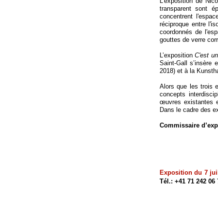
L'exposition de Nic
transparent sont é
concentrent l'espac
réciproque entre l'i
coordonnés de l'es
gouttes de verre cor
L’exposition
C'est un
Saint-
Gall s’insère 
2018) et à la Kunstha
Alors que les trois 
concepts interdiscip
œuvres existantes e
Dans le cadre des exp
Commissaire d’expo
Exposition du 7 jui
Tél.: +41 71 242 06