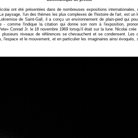
icolai ont été présentées dans de nombreuses expositions internationales,
e paysage, l'un des thèmes les plus complexes de l'histoire de l'art, est un 
Lokremise de Saint-
Gall, il a conçu un environnement de plain-
pied qui pou
e -
comme l'indique la citation qui donne son nom à l'exposition, pronon
ete» Conrad Jr. le 18 novembre 1969 lorsqu’il était sur la lune. Nicolai crée
l plusieurs niveaux de références se chevauchent et se condensent. Les
ps, l'espace et le mouvement, et en particulier les imaginaires ainsi évoqués,