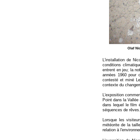
Olaf Ni
L'installation de N
conditions climatiq
entrent en jeu; la no
années 1960 pour dé
contesté et miné Le
contexte du changem
L'exposition comme
Point dans la Vallée
dans lequel le film
séquences de rêves
Lorsque les visite
météorite de la tail
relation à l'environn