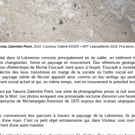
colai,
Zabriskie Point
,
2010. Courtesy Galerie EIGEN + ART Leipzig/Berlin 2018, ProLitteris,
icolai dans la Lokremise consiste principalement en du sable, un sédiment
ues changeantes, forme un paysage en mouvement. Des références géologiq
tion d'hétérotopie de Michel Foucault vient aussi à l'esprit: Foucault a inventé
crire des lieux transitoires en marge de la société où l'ordre social est 
 paysage stérile de Nicolaï apparaît ainsi comme un lieu ambigu qui peu
ent social actuel et qui, en même temps, met en mouvement le potentiel imag
nce par l'œuvre
Zabriskie Point
, une série de photographies prises la nuit ave
 de la Mort. Les photos évoquent une promenade nocturne d'environ une heure
 éponyme de Michelangelo Antonioni de 1970 expose des scènes utopiques 
.
urs commencent leur parcours à travers le paysage de la Lokremise, ils 
le d'une main. C'est ce petit objet extraterrestre qui, dans
Visiteur, sois mon 
ement d'une autre manière.