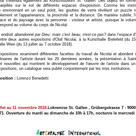
olai s'étendra également au Kunstmuseum St. Gallen. Des objets en forme
parpillés sur le sol de différents espaces d'exposition. Comme les inst
e environnant en un seul point, les gouttes de verre révèlent un puzzle réf
solement et l'appartenance, la proximité et la distance. De manière subtile, 
pace et du paysage avec la personne -
visiteur et artiste, puisque le volum
respond au volume du corps de Nicolaï
 endroit abandonné par Dieu; mais c'est beau, n'est-
ce pas?
dans l’espace d'
entre deux autres expositions d'Olaf Nicolai, à la Kunsthalle Bielefeld (du 1
lle Wien (du 13 juillet au 7 octobre 2018).
expositions examinent différentes facettes du travail de Nicolai et abordent
linaires de l'artiste durant les 20 dernières années, la présentation à Sain
t nouvelles qui montrent le développement de l'œuvre de l'artiste dans un
ositions, un catalogue sera publié conjointement par les trois institutions.
sition :
Lorenzo Benedetti
llet au 11 novembre 2018.
Lokremise St. Gallen , Grübergstrasse 7 -
9000 
 71. Ouverture du mardi au dimanche de 10h à 17h, noctunre le mercredi