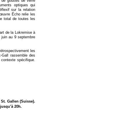
 de gouttes de verre
ruments optiques qui
lexif sur la relation
l'œuvre Écho relie les
e total de toutes les
art de la Lokremise à
5 juin au 9 septembre
 rétrospectivement les
t-
Gall rassemble des
 contexte spécifique.
St. Gallen (Suisse).
 jusqu’à 20h.