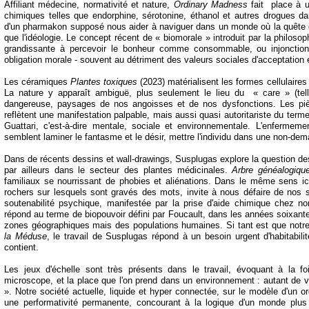
Affiliant médecine, normativité et nature,
Ordinary Madness
fait place à u
chimiques telles que endorphine, sérotonine, éthanol et autres drogues dan
d'un pharmakon supposé nous aider à naviguer dans un monde où la quête 
que l'idéologie. Le concept récent de « biomorale » introduit par la philo
grandissante à percevoir le bonheur comme consommable, ou injonctio
obligation morale -
souvent au détriment des valeurs sociales d'acceptation e
Les céramiques
Plantes toxiques
(2023) matérialisent les formes cellulaires
La nature y apparaît ambiguë, plus seulement le lieu du « care » (tell
dangereuse, paysages de nos angoisses et de nos dysfonctions. Les p
reflètent une manifestation palpable, mais aussi quasi autoritariste du terme
Guattari, c'est-
à-
dire mentale, sociale et environnementale. L'enfermement
semblent laminer le fantasme et le désir, mettre l'individu dans une non-
dem
Dans de récents dessins et wall-
drawings, Susplugas explore la question de
par ailleurs dans le secteur des plantes médicinales.
Arbre généalogiqu
familiaux se nourrissant de phobies et aliénations. Dans le même sens i
rochers sur lesquels sont gravés des mots, invite à nous défaire de nos sc
soutenabilité psychique, manifestée par la prise d'aide chimique chez no
répond au terme de biopouvoir défini par Foucault, dans les années soixant
zones géographiques mais des populations humaines. Si tant est que notr
la Méduse
, le travail de Susplugas répond à un besoin urgent d'habitabil
contient.
Les jeux d'échelle sont très présents dans le travail, évoquant à la foi
microscope, et la place que l'on prend dans un environnement : autant de var
». Notre société actuelle, liquide et hyper connectée, sur le modèle d'un o
une performativité permanente, concourant à la logique d'un monde plus