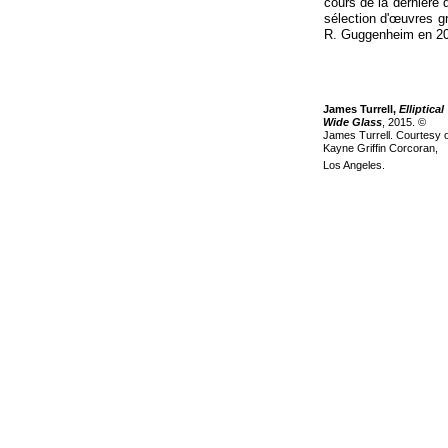
cours de la dernière 
sélection d'œuvres g
R. Guggenheim en 2
James Turrell,
Elliptical
Wide Glass
, 2015. ©
James Turrell. Courtesy o
Kayne Griffin Corcoran,
Los Angeles.