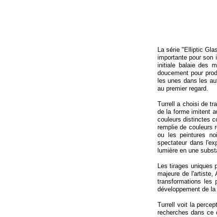
La série "Elliptic Gl
importante pour son 
initiale balaie des 
doucement pour produ
les unes dans les au
au premier regard.
Turrell a choisi de tr
de la forme imitent a
couleurs distinctes 
remplie de couleurs r
ou les peintures no
spectateur dans l'ex
lumière en une subst
Les tirages uniques 
majeure de l'artiste
transformations les
développement de la l
Turrell voit la perc
recherches dans ce 