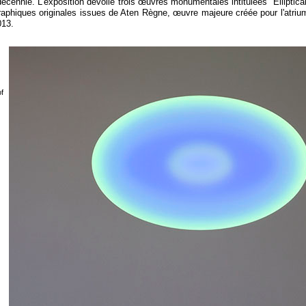
décennie. L'exposition dévoile trois œuvres monumentales intitulées "Elliptica
raphiques originales issues de Aten Règne, œuvre majeure créée pour l'atr
013.
f