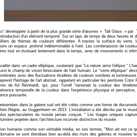
ass" développée à partir de la plus grande série d'œuvres « Tall Glass » par T
introduction d'un élément temporel. Sur un laps de temps de deux heures et 
milliers de thèmes de couleurs différentes. A travers la surface du verre, 
ire un espace profond indéterminable à l'oeil. Les combinaisons de couleur
tres tout en évoluant lentement dans le temps, avec de mouvements si infim
availler dans un cadre elliptique, soutenant que "La nature aime l'ellipse." L'h
ussi le champ de vision binoculaire de l'œil humain. Le "verre elliptique" des
combinées avec des fluctuations étudiées de couleurs sombres et lumineuses.
eprend l'héritage de l'art abstrait, rappelant en particulier les peintures Colo
ires de Ad Reinhardt, qui, pour Turrell "ramenait la couleur des ténèbre
périence temporelle de la couleur dans l'expérience physique et perceptive, 
ance puissante.
présentées dans la galerie sud ont été créés comme une forme de documentati
, Aten Règne, au Guggenheim en 2013. L'installation a été décrite par le mu
 plus spectaculaires du musée jamais conçue. " Les tirages uniques captu
umière projetée dans l'architecture incurvée distinctive du musée.
eption humaine comme son véritable média; en ses termes, "Mon art est ce 
domaine se sont étendues bien au-
delà des murs des galeries et musées le