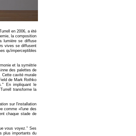
urrell en 2006, a été
demie, la composition
la lumière se diffuse
s vives se diffusent
es qu'imperceptibles
armonie et la symétrie
sinne des palettes de
 Cette cavité murale
r Field de Mark Rothko
s." En impliquant le
Turrell transforme la
on sur l'installation
sée comme «l'une des
rent chaque stade de
que vous voyez." Ses
s plus importants du