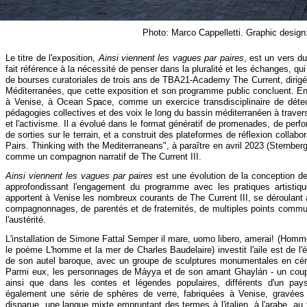
Photo: Marco Cappelletti. Graphic design
Le titre de l'exposition,
Ainsi viennent les vagues par paires
, est un vers d
fait référence à la nécessité de penser dans la pluralité et les échanges, qu
de bourses curatoriales de trois ans de TBA21-
Academy The Current, dirigé
Méditerranées, que cette exposition et son programme public concluent. E
à Venise, à Ocean Space, comme un exercice transdisciplinaire de détec
pédagogies collectives et des voix le long du bassin méditerranéen à travers l
et l'activisme. Il a évolué dans le format génératif de promenades, de per
de sorties sur le terrain, et a construit des plateformes de réflexion colla
Pairs. Thinking with the Mediterraneans", à paraître en avril 2023 (Sternber
comme un compagnon narratif de The Current III.
Ainsi viennent les vagues par paires
est une évolution de la conception d
approfondissant l'engagement du programme avec les pratiques artistiqu
apportent à Venise les nombreux courants de The Current III, se déroulant à
compagnonnages, de parentés et de fraternités, de multiples points commu
l'austérité.
L'installation de Simone Fattal Semper il mare, uomo libero, amerai! (Homme li
le poème L'homme et la mer de Charles Baudelaire) investit l'aile est de l
de son autel baroque, avec un groupe de sculptures monumentales en céra
Parmi eux, les personnages de Máyya et de son amant Ghaylán -
un coupl
ainsi que dans les contes et légendes populaires, différents d'un pays à
également une série de sphères de verre, fabriquées à Venise, gravées 
disparue, une langue mixte empruntant des termes à l'italien, à l'arabe, au f