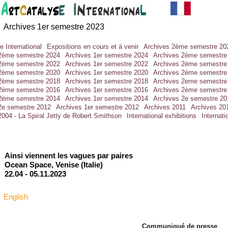
Archives 1er semestre 202
3
e International
Expositions en cours et à venir
Archives 2ème semestre 20
2ème semestre 2024
Archives 1er semestre 2024
Archives 2ème semestre
2ème semestre 2022
Archives 1er semestre 2022
Archives 2ème semestre
2ème semestre 2020
Archives 1er semestre 2020
Archives 2ème semestre
2ème semestre 2018
Archives 1er semestre 2018
Archives 2eme semestre
2ème semestre 2016
Archives 1er semestre 2016
Archives 2ème semestre
2ème semestre 2014
Archives 1er semestre 2014
Archives 2e semestre 20
2e semestre 2012
Archives 1er semestre 2012
Archives 2011
Archives 20
2004 - La Spiral Jetty de Robert Smithson
International exhibitions
Internati
Ainsi viennent les vagues par paires
Ocean Space, Venise (Italie)
22.04 -
05.11.2023
English
Communiqué de presse