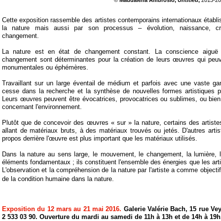
©
Maddalena Ambrosio,
Untitled
,
2013-
20
Cette exposition rassemble des artistes contemporains internationaux établi
la nature mais aussi par son processus – évolution, naissance, croi
changement.
La nature est en état de changement constant. La conscience aiguë et
changement sont déterminantes pour la création de leurs œuvres qui peuv
monumentales ou éphémères.
Travaillant sur un large éventail de médium et parfois avec une vaste g
cesse dans la recherche et la synthèse de nouvelles formes artistiques pou
Leurs œuvres peuvent être évocatrices, provocatrices ou sublimes, ou bi
concernant l'environnement.
Plutôt que de concevoir des œuvres « sur » la nature, certains des artiste
allant de matériaux bruts, à des matériaux trouvés ou jetés. D'autres artis
propos derrière l'œuvre est plus important que les matériaux utilisés.
Dans la nature au sens large, le mouvement, le changement, la lumière, 
éléments fondamentaux ; ils constituent l'ensemble des énergies que les art
L'observation et la compréhension de la nature par l'artiste a comme object
de la condition humaine dans la nature.
Exposition du 12 mars au 21 mai 2016.
Galerie Valérie Bach, 15 rue Vey
2 533 03 90. Ouverture du mardi au samedi de 11h à 13h et de 14h à 19h