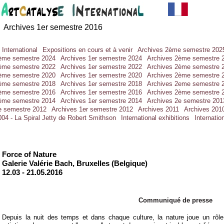
Archives 1er semestre 2016
 International
Expositions en cours et à venir
Archives 2ème semestre 202
ème semestre 2024
Archives 1er semestre 2024
Archives 2ème semestre 
ème semestre 2022
Archives 1er semestre 2022
Archives 2ème semestre 
ème semestre 2020
Archives 1er semestre 2020
Archives 2ème semestre 
ème semestre 2018
Archives 1er semestre 2018
Archives 2eme semestre 
ème semestre 2016
Archives 1er semestre 2016
Archives 2ème semestre 
ème semestre 2014
Archives 1er semestre 2014
Archives 2e semestre 201
e semestre 2012
Archives 1er semestre 2012
Archives 2011
Archives 201
04 - La Spiral Jetty de Robert Smithson
International exhibitions
Internatio
Force of Nature
Galerie Valérie Bach, Bruxelles (Belgique)
12.03 -
21.05.2016
Communiqué de presse
Depuis la nuit des temps et dans chaque culture, la nature joue un rôle